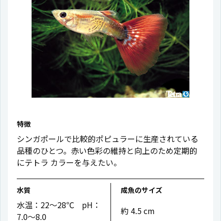
特徴
シンガポールで比較的ポピュラーに生産されている
品種のひとつ。赤い色彩の維持と向上のため定期的
にテトラ カラーを与えたい。
水質
成魚のサイズ
水温：22〜28℃ pH：
約 4.5 cm
7.0〜8.0