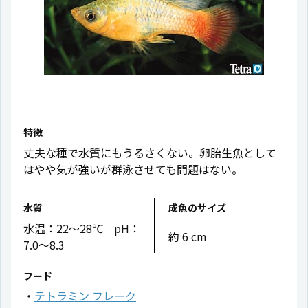
特徴
丈夫な種で水質にもうるさくない。卵胎生魚として
はやや気が強いが群泳させても問題はない。
水質
成魚のサイズ
水温：22〜28℃ pH：
約 6 cm
7.0〜8.3
フード
テトラミン フレーク