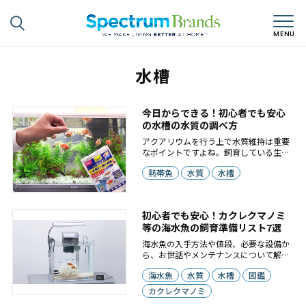
水槽
今日からできる！初心者でも安心
の水槽の水質の調べ方
アクアリウムを行う上で水質維持は重要
なポイントですよね。飼育している生き
物には適切な水質があるので、市販され
熱帯魚
水質
水槽
ている水質テストキットを使って飼育水
の水質をチェックする飼育者は多いで
す。
初心者でも安心！カクレクマノミ
等の海水魚の飼育準備リスト7選
海水魚の入手方法や値段、必要な設備か
ら、お世話やメンテナンスについて解説
していきます。
海水魚
水質
水槽
図鑑
カクレクマノミ