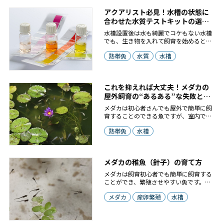
アクアリスト必見！水槽の状態に
合わせた水質テストキットの選び
方
水槽設置後は水も綺麗でコケもない水槽
でも、生き物を入れて飼育を始めると、
少しずつ水槽内の水が汚れていきます。
熱帯魚
水質
水槽
これは水槽内に残ったフードの食べ残し
や、排泄物、水草の枯れ葉などが、微生
物によって分解されることでアンモニア
などの有害な物質が発生するためで、
これを抑えれば大丈夫！メダカの
「汚れている水」というのは「アンモニ
屋外飼育の“あるある”な失敗と解
アなどの有害な物質がたくさん詰まって
決法10選
いる水」なんです。
メダカは初心者さんでも屋外で簡単に飼
育することのできる魚ですが、室内では
問題がなかったのに、屋外飼育を始めた
熱帯魚
水槽
らすぐに死んでしまった、弱ってしまっ
たという飼い主さんは多いです。屋外と
屋内ではやはり注意すべき点が異なり、
後で飼育環境を見直すと意外なところを
メダカの稚魚（針子）の育て方
見落としてしまっていたということもあ
ります。この記事ではメダカを屋外で飼
メダカは飼育初心者でも簡単に飼育する
育する際に起こしてしまいがちな失敗と
ことができ、繁殖させやすい魚です。水
その対策について解説していきます。
槽内でペアができれば、気が付いたら産
メダカ
産卵繁殖
水槽
卵していた、稚魚（針子）が泳いでいた
ということもよくあるんですよ。