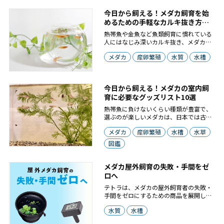
今日から飼える！メダカ飼育を始
めるための手軽なカルキ抜き方法3
選
熱帯魚や金魚など魚類飼育に慣れている
人にはなじみ深いカルキ抜き、メダカは
丈夫な生き物だから必要ないと思ってい
メダカ
産卵繁殖
水質
水槽
ませんか？ 水道水に含まれている「カル
キ（塩素）」は人間が天然水を飲用する
ために、雑菌を消毒するために入れられ
ていますが、メダカなどの水生生物にと
今日から飼える！メダカの室内飼
っては有害な成分。メダカ水槽で水道水
育に必要なグッズリスト10選
を使うためには、まずは水道水からカル
キを取り除いてあげなければなりませ
熱帯魚に負けないくらい種類が豊富で、
ん。水道水に含まれているカルキを抜く
選ぶのが楽しいメダカは、日本では古く
方法は大きく分けて3つありますが、そ
から観賞魚として親しまれてきた魚で
れぞれどのような方法なのかについてお
メダカ
産卵繁殖
水槽
水草
す。田んぼや小川などに生息しています
話していきます。
が、近年は野生種が減少し、愛好家の手
図鑑
によって養殖されたり、品種改良され今
やその品種は500以上あり、飼育が容易
なことからアクアリウム初心者向けとも
メダカ屋外飼育の失敗・手間をゼ
言われているんですよ。
ロへ
テトラは、メダカの屋外飼育者の失敗・
手間をゼロにするための商品を展開して
います。
水質
水槽