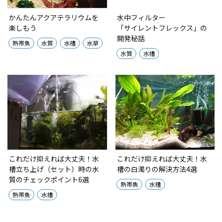
かんたんアクアテラリウムを
水中フィルター
楽しもう
「サイレントフレックス」の
開発秘話
熱帯魚
水質
水槽
水草
水質
水槽
これだけ抑えれば大丈夫！水
これだけ抑えれば大丈夫！水
槽立ち上げ（セット）時の水
槽の白濁りの解決方法4選
質のチェックポイント6選
熱帯魚
水槽
熱帯魚
水槽