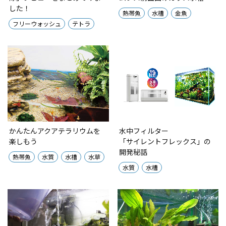
した！
熱帯魚
水槽
金魚
フリーウォッシュ
テトラ
かんたんアクアテラリウムを
水中フィルター
楽しもう
「サイレントフレックス」の
開発秘話
熱帯魚
水質
水槽
水草
水質
水槽