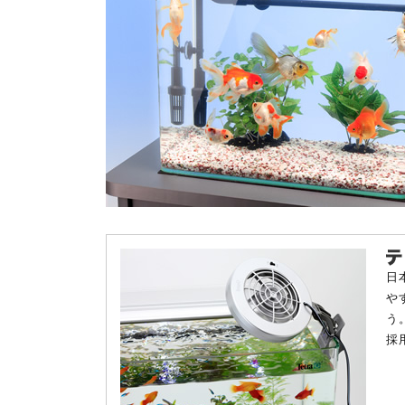
日
や
う
採