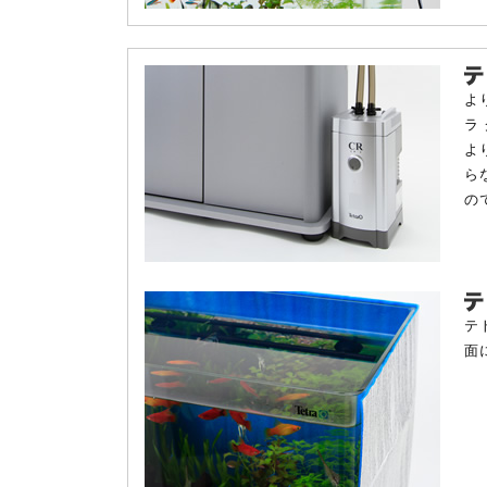
よ
ラ
よ
ら
の
テ
面