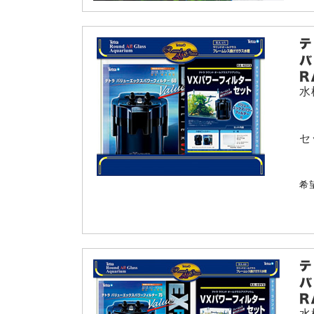
水
セ
希
水