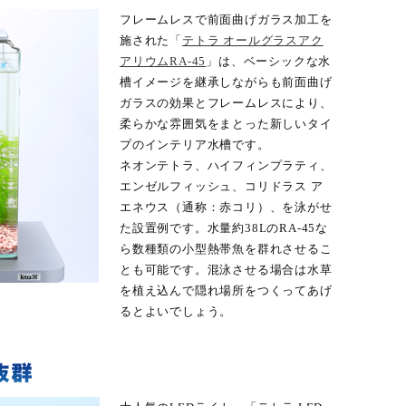
フレームレスで前面曲げガラス加工を
施された「
テトラ オールグラスアク
アリウムRA-45
」は、ベーシックな水
槽イメージを継承しながらも前面曲げ
ガラスの効果とフレームレスにより、
柔らかな雰囲気をまとった新しいタイ
プのインテリア水槽です。
ネオンテトラ、ハイフィンプラティ、
エンゼルフィッシュ、コリドラス ア
エネウス（通称：赤コリ）、を泳がせ
た設置例です。水量約38LのRA-45な
ら数種類の小型熱帯魚を群れさせるこ
とも可能です。混泳させる場合は水草
を植え込んで隠れ場所をつくってあげ
るとよいでしょう。