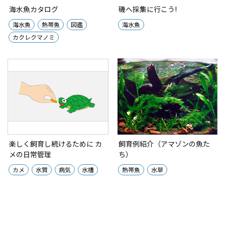
海水魚カタログ
磯へ採集に行こう!
海水魚
熱帯魚
図鑑
海水魚
カクレクマノミ
楽しく飼育し続けるために カ
飼育例紹介（アマゾンの魚た
メの日常管理
ち）
カメ
水質
病気
水槽
熱帯魚
水草