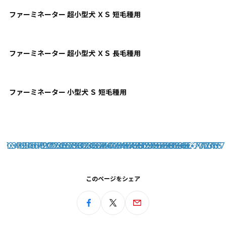
ファーミネーター 超小型犬 ＸＳ 短毛種用
ファーミネーター 超小型犬 ＸＳ 長毛種用
ファーミネーター 小型犬 Ｓ 短毛種用
69
1
2
3
4
11
12
13
14
15
16
17
18
19
20
21
22
23
24
25
26
27
28
29
30
31
32
33
34
35
36
37
38
39
40
41
42
43
44
45
46
47
48
49
50
51
52
53
54
55
56
57
58
59
60
61
62
63
64
65
66
67
68
70
71
72
73
74
75
76
77
このページをシェア