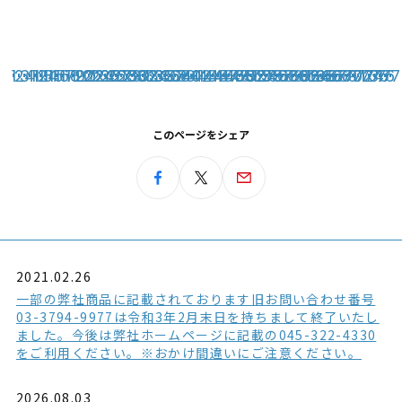
1
2
3
4
11
12
13
14
15
16
17
18
19
20
21
22
23
24
25
26
27
28
29
30
31
32
33
34
35
36
37
38
39
40
41
42
43
44
45
46
47
48
49
50
51
52
53
54
55
56
57
58
59
60
61
62
63
64
65
66
67
68
69
70
71
72
73
74
75
76
77
このページをシェア
2021.02.26
一部の弊社商品に記載されております旧お問い合わせ番号
03-3794-9977は令和3年2月末日を持ちまして終了いたし
ました。今後は弊社ホームページに記載の045-322-4330
をご利用ください。※おかけ間違いにご注意ください。
2026.08.03