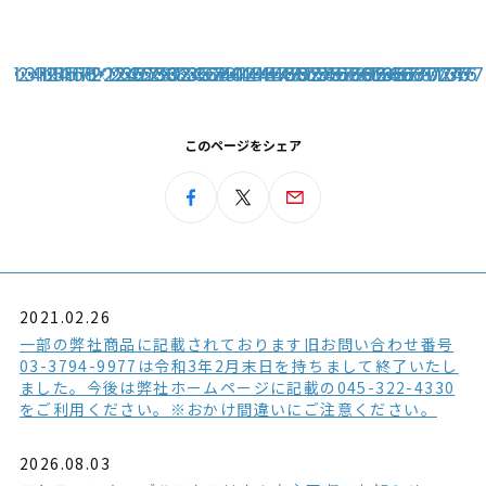
21
1
2
3
4
11
12
13
14
15
16
17
18
19
20
22
23
24
25
26
27
28
29
30
31
32
33
34
35
36
37
38
39
40
41
42
43
44
45
46
47
48
49
50
51
52
53
54
55
56
57
58
59
60
61
62
63
64
65
66
67
68
69
70
71
72
73
74
75
76
77
このページをシェア
2021.02.26
一部の弊社商品に記載されております旧お問い合わせ番号
03-3794-9977は令和3年2月末日を持ちまして終了いたし
ました。今後は弊社ホームページに記載の045-322-4330
をご利用ください。※おかけ間違いにご注意ください。
2026.08.03