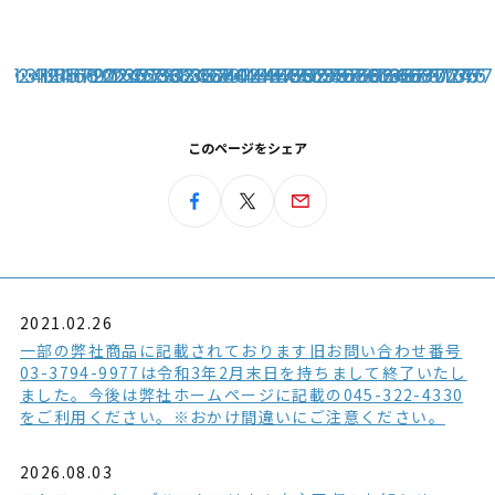
1
2
3
4
11
12
13
14
15
16
17
18
19
20
21
22
23
24
25
26
27
28
29
30
31
32
33
34
35
36
37
38
39
40
41
42
43
44
45
46
47
48
49
50
51
52
53
54
55
56
57
58
59
60
61
62
63
64
65
66
67
68
69
70
71
72
73
74
75
76
77
このページをシェア
2021.02.26
一部の弊社商品に記載されております旧お問い合わせ番号
03-3794-9977は令和3年2月末日を持ちまして終了いたし
ました。今後は弊社ホームページに記載の045-322-4330
をご利用ください。※おかけ間違いにご注意ください。
2026.08.03