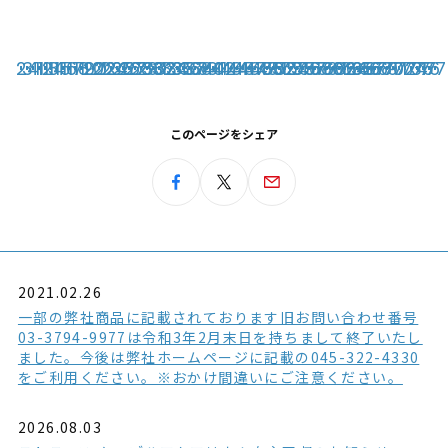
1
2
3
4
11
12
13
14
15
16
17
18
19
20
21
22
23
24
25
26
27
28
29
30
31
32
33
34
35
36
37
38
39
40
41
42
43
44
45
46
47
48
49
50
51
52
53
54
55
56
57
58
59
60
61
62
63
64
65
66
67
68
69
70
71
72
73
74
75
76
77
このページをシェア
2021.02.26
一部の弊社商品に記載されております旧お問い合わせ番号
03-3794-9977は令和3年2月末日を持ちまして終了いたし
ました。今後は弊社ホームページに記載の045-322-4330
をご利用ください。※おかけ間違いにご注意ください。
2026.08.03