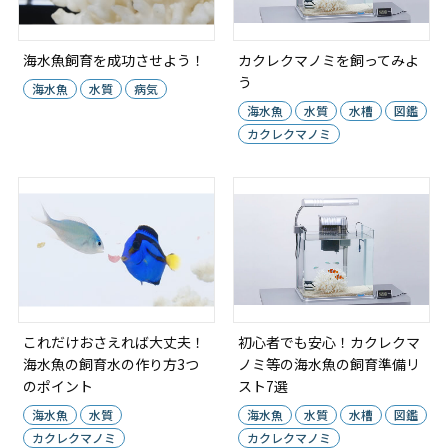
海水魚飼育を成功させよう！
カクレクマノミを飼ってみよ
う
海水魚
水質
病気
海水魚
水質
水槽
図鑑
カクレクマノミ
これだけおさえれば大丈夫！
初心者でも安心！カクレクマ
海水魚の飼育水の作り方3つ
ノミ等の海水魚の飼育準備リ
のポイント
スト7選
海水魚
水質
海水魚
水質
水槽
図鑑
カクレクマノミ
カクレクマノミ