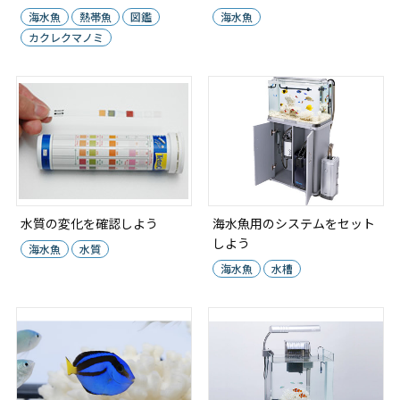
海水魚
熱帯魚
図鑑
海水魚
カクレクマノミ
水質の変化を確認しよう
海水魚用のシステムをセット
しよう
海水魚
水質
海水魚
水槽