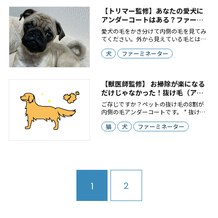
【トリマー監修】あなたの愛犬に
アンダーコートはある？ファーミ
ネーターは使うべき？
愛犬の毛をかき分けて内側の毛を見てみ
てください。外から見えている毛とは違
う、ふわふわとした綿毛のような毛があ
犬
ファーミネーター
りませんか？これが抜け毛の8割以上を
占めていると言われるアンダーコートで
す*。ファーミネーターは不要なアンダー
コートを除去することに特化して開発さ
【獣医師監修】 お掃除が楽になる
れた商品です。*アンダーコートがある犬
だけじゃなかった！抜け毛（アン
種の場合
ダーコート）ケアの健康メリット
ご存じですか？ペットの抜け毛の8割が
とは？
内側の毛アンダーコートです。 * 抜け毛
の原因となるアンダーコートは、お掃除
猫
犬
ファーミネーター
の大変さを連想される方が多いかもしれ
ません。一方で、愛犬・愛猫を健やかに
育つためには、アンダーコートは重要な
役割を果たしており、ブラッシングでケ
アすることがとても大切です。
2
1