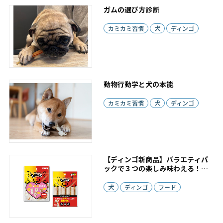
ガムの選び方診断
カミカミ習慣
犬
ディンゴ
動物行動学と犬の本能
カミカミ習慣
犬
ディンゴ
【ディンゴ新商品】バラエティパ
ックで３つの楽しみ味わえる！・
超長持ち！チキンボーンストロン
グ
犬
ディンゴ
フード