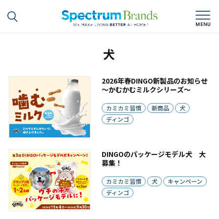
犬
2026年春DINGO新製品のお知らせ
～かむかむミルクシリーズ～
カミカミ習慣
新商品
犬
ディンゴ
DINGOのパッケージモデル犬 大
募集！
カミカミ習慣
犬
キャンペーン
ディンゴ