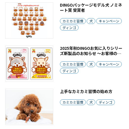
DINGOパッケージモデル犬 ノミネ
ート賞 受賞者
カミカミ習慣
犬
キャンペーン
ディンゴ
2025年秋DINGOお気に入りシリー
ズ新製品のお知らせ ～お客様の愛
犬をパッケージに！～
カミカミ習慣
犬
キャンペーン
ディンゴ
上手なカミカミ習慣の始め方
カミカミ習慣
犬
ディンゴ