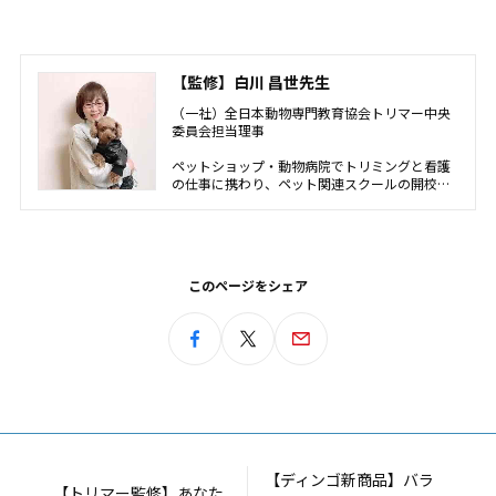
【監修】白川 昌世先生
（一社）全日本動物専門教育協会トリマー中央
委員会担当理事
ペットショップ・動物病院でトリミングと看護
の仕事に携わり、ペット関連スクールの開校・
運営・指導やペットショップの運営指導、中国
でのトリマー育成・技術指導・サロン運営指導
を経験。現在全日本動物専門教育協会のトリマ
ー理事兼トリマー中央委員長としてトリマー育
成と一般飼い主向けコンテンツの開発などを手
このページをシェア
掛けています。
【ディンゴ新商品】バラ
【トリマー監修】あなた