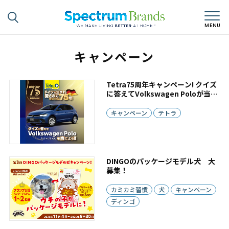
キャンペーン
Tetra75周年キャンペーン! クイズ
に答えてVolkswagen Poloが当た
る。 テトラ商品を買ってフォルク
スワーゲンオリジナルグッズが当
キャンペーン
テトラ
たる。 キャンペーン実施中!!
DINGOのパッケージモデル犬 大
募集！
カミカミ習慣
犬
キャンペーン
ディンゴ