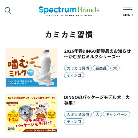
カミカミ習慣
2026年春DINGO新製品のお知らせ
～かむかむミルクシリーズ～
カミカミ習慣
新商品
犬
ディンゴ
DINGOのパッケージモデル犬 大
募集！
カミカミ習慣
犬
キャンペーン
ディンゴ