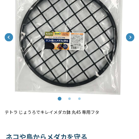
テトラ じょうろでキレイメダカ鉢 丸45 専用フタ
ネコや鳥からメダカを守る