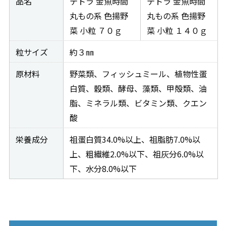
品名
テトラ 金魚時間
テトラ 金魚時間
丸もの系 色揚野
丸もの系 色揚野
菜 小粒 ７０ｇ
菜 小粒 １４０ｇ
粒サイズ
約３㎜
原材料
野菜類、フィッシュミール、植物性蛋
白質、穀類、酵母、藻類、甲殻類、油
脂、ミネラル類、ビタミン類、クエン
酸
栄養成分
祖蛋白質34.0%以上、祖脂肪7.0%以
上、粗繊維2.0%以下、祖灰分6.0%以
下、水分8.0%以下