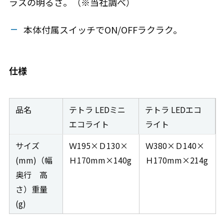
ラスの明るさ。（※当社調べ）
本体付属スイッチでON/OFFラクラク。
仕様
品名
テトラ LEDミニ
テトラ LEDエコ
エコライト
ライト
サイズ
Ｗ195×Ｄ130×
Ｗ380×Ｄ140×
(mm)（幅
Ｈ170mm×140g
Ｈ170mm×214g
奥行 高
さ）重量
(g)