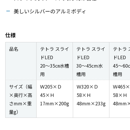
美しいシルバーのアルミボディ
仕様
品名
テトラ スライ
テトラ スライ
テトラ 
ドLED
ドLED
ドLED
20～35㎝水槽
30〜45cm水
45〜60
用
槽用
槽用
サイズ（幅
Ｗ205×Ｄ
Ｗ320×Ｄ
Ｗ465
×奥行×高
45×Ｈ
58×Ｈ
58×Ｈ
さmm×重
17mm×200g
48mm×233g
48mm×
量g）