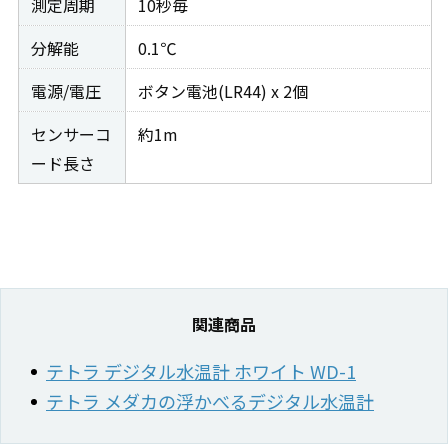
測定周期
10秒毎
分解能
0.1℃
電源/電圧
ボタン電池(LR44) x 2個
センサーコ
約1m
ード長さ
関連商品
テトラ デジタル水温計 ホワイト WD-1
テトラ メダカの浮かべるデジタル水温計