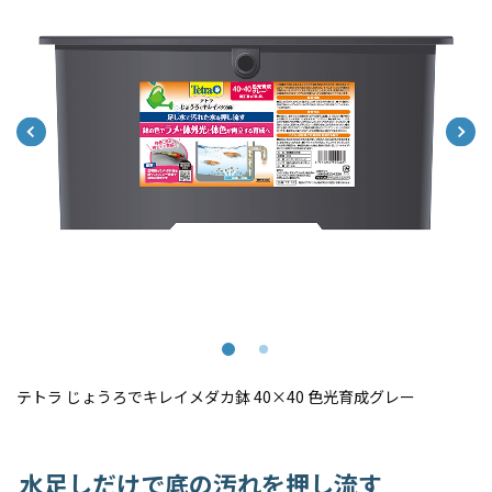
テトラ じょうろでキレイメダカ鉢 40×40 色光育成グレー
水足しだけで底の汚れを押し流す