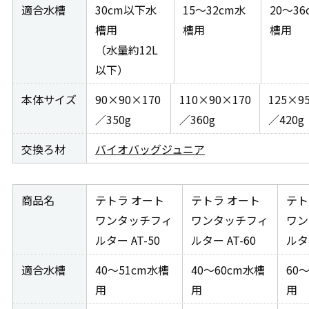
適合水槽
30cm以下水
15～32cm水
20～3
槽用
槽用
槽用
（水量約12L
以下）
本体サイズ
90×90×170
110×90×170
125×9
／350g
／360g
／420g
交換ろ材
バイオバッグジュニア
商品名
テトラ オート
テトラ オート
テト
ワンタッチフィ
ワンタッチフィ
ワン
ルター AT-50
ルター AT-60
ルター
適合水槽
40～51cm水槽
40～60cm水槽
60
用
用
用