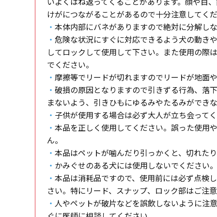
いよくはね返ってくることがあります。顔や目、
けがにつながることがあるので十分注意してく
・
本体内部にバネがありますので絶対に分解しな
・
危険な状況にすぐに対応できるよう犬の動き
してロックして使用して下さい。また使用の際
でください。
・
摩擦等でリードが切れますのでリードが地面
・
破損の原因となりますので引きずる行為、落
まないよう、引きひもにゆるみやたるみができ
・
子供が使用する場合は必ず大人が立ち会って
・
本品を正しく使用してください。誤った使用
ん。
・
本品はペットが噛んだり引っかくと、切れたり
・
かみぐせのある犬には使用しないでください
・
本品は消耗品ですので、使用前には必ず点検
さい。特にリード、スナップ、ロック部はご注
・
人やペットが破片などを誤飲しないように注
ぐに医師に相談してください。