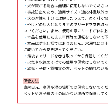
・
犬が嫌がる場合は無理に使用しないでくださ
・
事故防止のため、適用サイズ・適応体重以外
・
犬の習性を十分に理解したうえで、強く引く
・
やけどの原因となりますのでリードを巻き取
いでください。また、使用の際にリードが体に
・
本品を使用したまま車両等の運転をしないで
・
本品は防水仕様ではありません。水濡れには
に乾いてから巻き取ってください。
・
最後までリードを巻き取ってから保管してく
・
火気や水気のそばでの使用や保管はしないで
・
幼児・子供・認知症の方、ペットの触れない
保管方法
直射日光、高温多湿の場所では保管しないでく
ペットやお子様の手の届かない場所で保管して