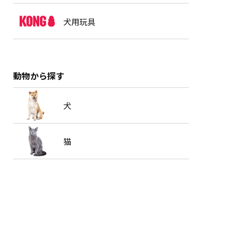
犬用玩具
動物から探す
犬
猫