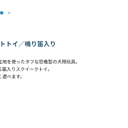
トトイ／鳴り笛入り
生地を使ったタフな恐竜型の犬用玩具。
る笛入りスクイークトイ。
く遊べます。