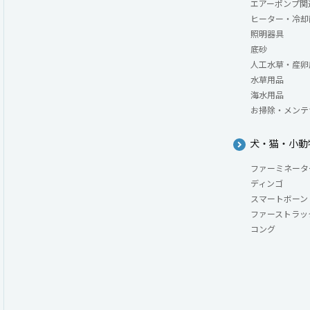
エアーポンプ関
ヒーター・冷却
照明器具
底砂
人工水草・産卵
水草用品
海水用品
お掃除・メンテ
犬・猫・小動
ファーミネータ
ディンゴ
スマートボーン
ファーストラッ
コング