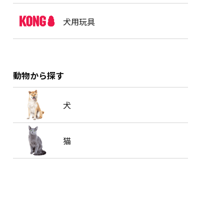
犬用玩具
動物から探す
犬
猫