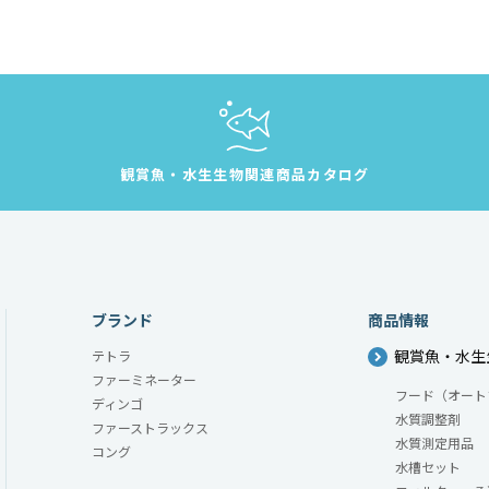
観賞魚・水生生物
関連商品カタログ
ブランド
商品情報
観賞魚・水生
テトラ
ファーミネーター
フード（オート
ディンゴ
水質調整剤
ファーストラックス
水質測定用品
コング
水槽セット