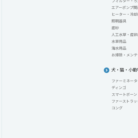
フィルター・ろ
エアーポンプ関
ヒーター・冷却
照明器具
底砂
人工水草・産卵
水草用品
海水用品
お掃除・メンテ
犬・猫・小動
ファーミネータ
ディンゴ
スマートボーン
ファーストラッ
コング