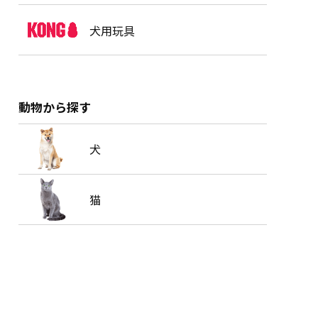
犬用玩具
動物から探す
犬
猫