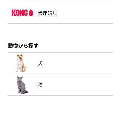
犬用玩具
動物から探す
犬
猫