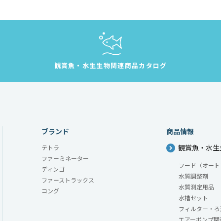
観賞魚・水生生物
関連商品カタログ
ブランド
商品情報
観賞魚・水生
テトラ
ファーミネーター
フード（オート
ディンゴ
水質調整剤
ファーストラックス
水質測定用品
コング
水槽セット
フィルター・ろ
エアーポンプ関