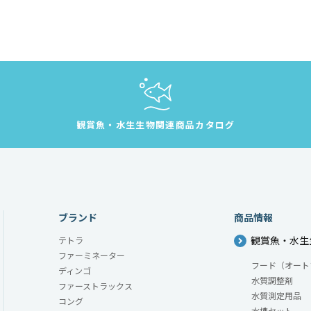
観賞魚・水生生物
関連商品カタログ
ブランド
商品情報
観賞魚・水生
テトラ
ファーミネーター
フード（オート
ディンゴ
水質調整剤
ファーストラックス
水質測定用品
コング
水槽セット