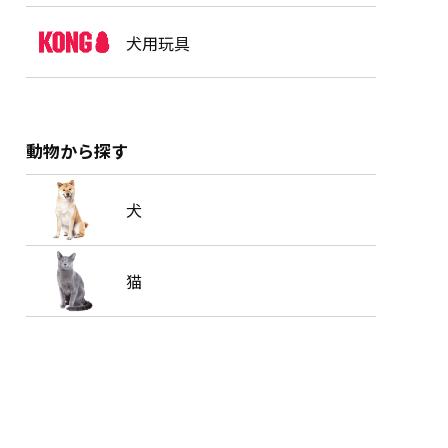
犬用玩具
動物から探す
犬
猫