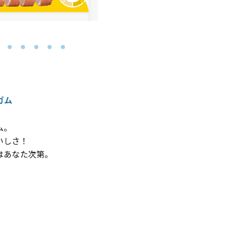
ガム
。​
しさ！​
あなた次第。​