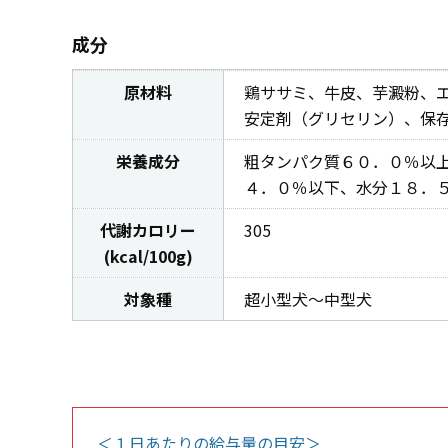
成分
原材料
鶏ササミ、牛皮、芋澱粉、
安定剤（グリセリン）、保
栄養成分
粗タンパク質６０．０％以
４．０％以下、水分１８．
代謝カロリー
305
(kcal/100g)
対象種
超小型犬～中型犬
＜１日あたりの給与量の目安＞