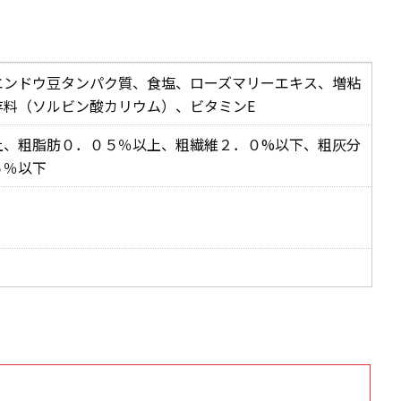
エンドウ豆タンパク質、食塩、ローズマリーエキス、増粘
存料（ソルビン酸カリウム）、ビタミンE
上、粗脂肪０．０５％以上、粗繊維２．０%以下、粗灰分
５％以下