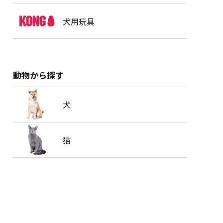
犬用玩具
動物から探す
犬
猫