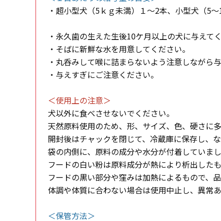
・超小型犬（5ｋｇ未満）１～2本、小型犬（5～1
・永久歯の生えた生後10ケ月以上の犬に与えて
・そばに新鮮な水を用意してください。
・丸呑みして喉に詰まらないよう注意しながら
・与えすぎにご注意ください。
＜使用上の注意＞
犬以外に食べさせないでください。
天然原料使用のため、形、サイズ、色、硬さに
開封後はチャックを閉じて、冷蔵庫に保存し、な
袋の内側に、原料の成分や水分が付着していま
フードの白い粉は原料成分が熱により析出した
フードの黒い部分や窪みは加熱によるもので、
体調や体質に合わない場合は使用中止し、異常
＜保管方法＞