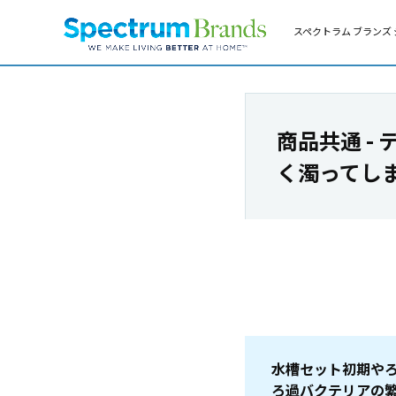
スペクトラム ブランズ 
商品共通 -
く濁ってし
水槽セット初期や
ろ過バクテリアの