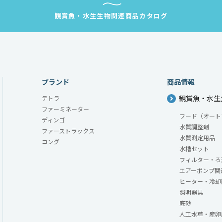
観賞魚・水生生物
関連商品カタログ
ブランド
商品情報
観賞魚・水生
テトラ
ファーミネーター
フード（オート
ディンゴ
水質調整剤
ファーストラックス
水質測定用品
コング
水槽セット
フィルター・ろ
エアーポンプ関
ヒーター・冷却
照明器具
底砂
人工水草・産卵