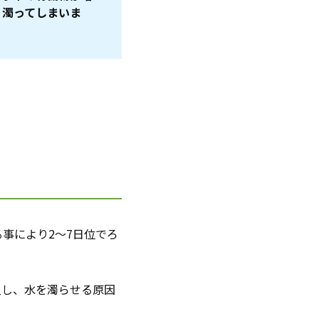
く濁ってしまいま
。
事により2〜7日位でろ
入し、水を濁らせる原因