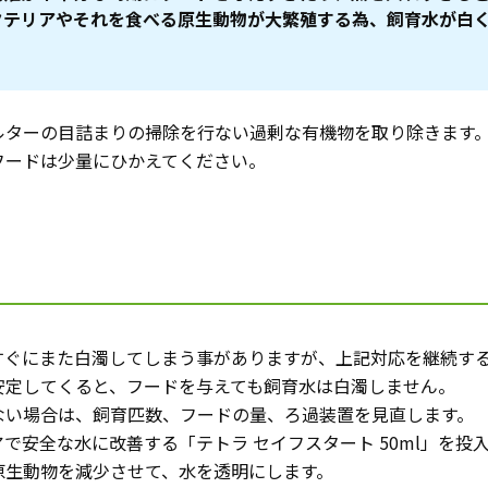
クテリアやそれを食べる原生動物が大繁殖する為、飼育水が白
ルターの目詰まりの掃除を行ない過剰な有機物を取り除きます
フードは少量にひかえてください。
すぐにまた白濁してしまう事がありますが、上記対応を継続する
安定してくると、フードを与えても飼育水は白濁しません。
ない場合は、飼育匹数、フードの量、ろ過装置を見直します。
で安全な水に改善する「テトラ セイフスタート 50ml」を投
原生動物を減少させて、水を透明にします。