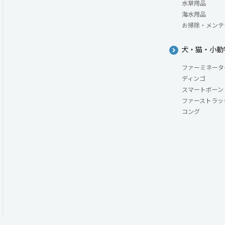
水草用品
海水用品
お掃除・メンテ
犬・猫・小動
ファーミネータ
ディンゴ
スマートボーン
ファーストラッ
コング