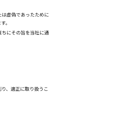
たは虚偽であったために
ます。
直ちにその旨を当社に通
則り、適正に取り扱うこ