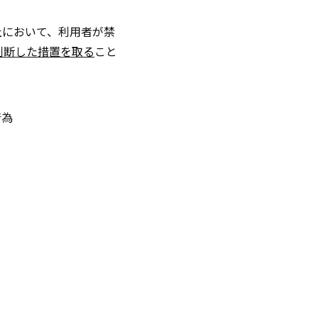
社において、利用者が禁
判断した措置を取る
こと
行為