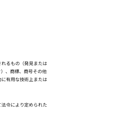
されるもの（発見または
む）、商標、商号その他
動に有用な技術上または
て法令により定められた