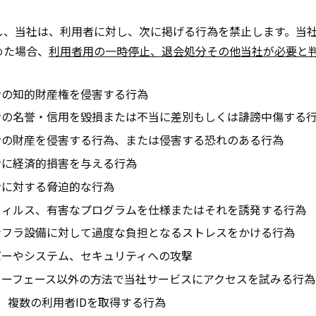
し、当社は、利用者に対し、次に掲げる行為を禁止します。当
めた場合、
利用者用の一時停止、退会処分その他当社が必要と
者の知的財産権を侵害する行為
者の名誉・信用を毀損または不当に差別もしくは誹謗中傷する
者の財産を侵害する行為、または侵害する恐れのある行為
者に経済的損害を与える行為
者に対する脅迫的な行為
ウィルス、有害なプログラムを仕様またはそれを誘発する行為
ンフラ設備に対して過度な負担となるストレスをかける行為
バーやシステム、セキュリティへの攻撃
ターフェース以外の方法で当社サービスにアクセスを試みる行為
が、複数の利用者IDを取得する行為